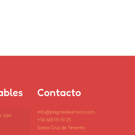
ables
Contacto
info@playmediversion.com
or 10M
+34 663 91 19 23
Santa Cruz de Tenerife