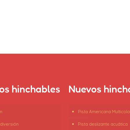
los hinchables
Nuevos hinch
n
Pista Americana Multicol
idiversión
Pista deslizante acuática