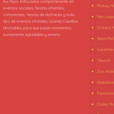
tus Hijos. Enfocados completamente en
Mickey M
eventos sociales, fiestas infantiles,
comuniones, fiestas de disfraces y todo
Mini Lego
tipo de eventos infantiles usando Castillos
Océano Mu
Hinchables para que pasen momentos
sumamente agradable y ameno.
Selva Mul
Superhér
Tiburón
Zoo Multi
Multiobst
Pared Es
Doble Mul