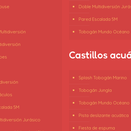
ouse
Doble Multidiversión Jurá
Pared Escalada 5M
ltidiversión
Tobogán Mundo Océano
tidiversión
Castillos acu
oes
Splash Tobogán Marino
diversión
Tobogán Jungla
áculos
Tobogán Mundo Océano
calada 5M
Pista deslizante acuática
tidiversión Jurásico
Fiesta de espuma