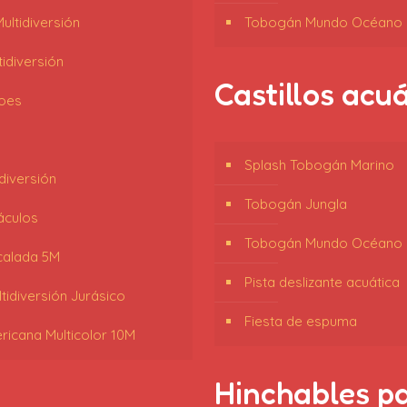
ltidiversión
Tobogán Mundo Océano
tidiversión
Castillos acu
oes
Splash Tobogán Marino
diversión
Tobogán Jungla
áculos
Tobogán Mundo Océano
calada 5M
Pista deslizante acuática
tidiversión Jurásico
Fiesta de espuma
ricana Multicolor 10M
Hinchables p