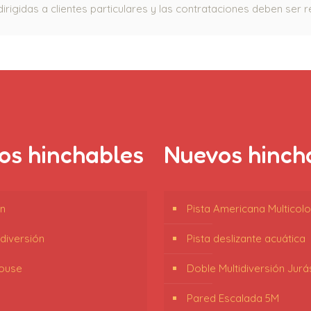
irigidas a clientes particulares y las contrataciones deben ser 
los hinchables
Nuevos hinch
n
Pista Americana Multicol
idiversión
Pista deslizante acuática
ouse
Doble Multidiversión Jurá
Pared Escalada 5M