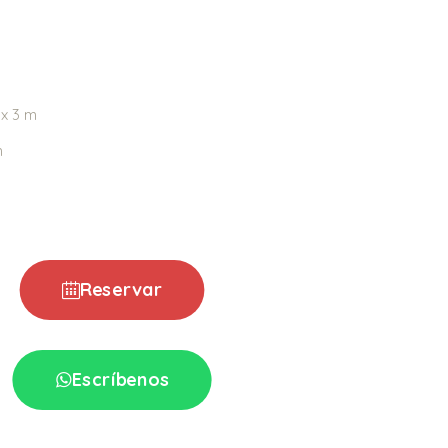
 x 3 m
m
Reservar
Escríbenos