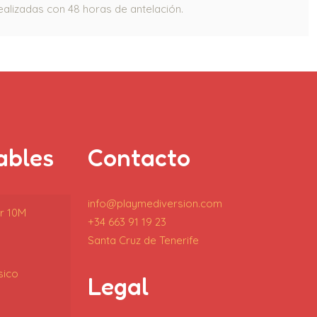
realizadas con 48 horas de antelación.
ables
Contacto
info@playmediversion.com
or 10M
+34 663 91 19 23
Santa Cruz de Tenerife
sico
Legal