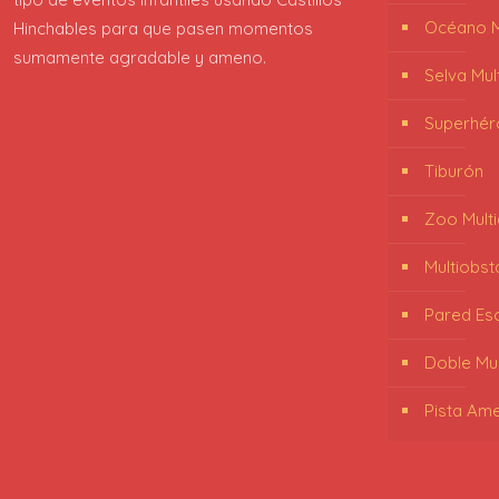
Océano Mu
Hinchables para que pasen momentos
sumamente agradable y ameno.
Selva Mul
Superhér
Tiburón
Zoo Multi
Multiobst
Pared Es
Doble Mul
Pista Ame