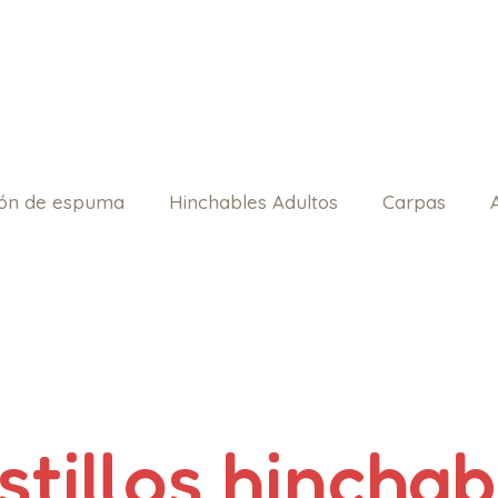
ón de espuma
Hinchables Adultos
Carpas
stillos hinchab