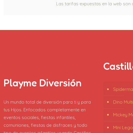
Las tarifas expuestas en la web son d
Castil
Playme Diversión
Spiderma
Un mundo total de diversión para ti y para
Dino Mult
tus Hijos. Enfocados completamente en
Mickey M
eventos sociales, fiestas infantiles,
comuniones, fiestas de disfraces y todo
Mini Lego
tipo de eventos infantiles usando Castillos